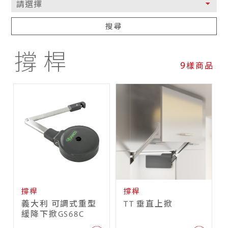
搜尋
撐桿
9
樣商品
撐桿
撐桿
義大利 可調式重型
TT 垂直上掀
緩降下掀GS68C