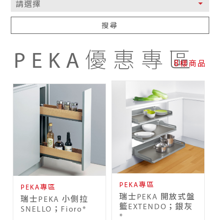
搜尋
PEKA優惠專區
8
樣商品
PEKA專區
PEKA專區
瑞士PEKA 開放式盤
瑞士PEKA 小側拉
籃EXTENDO；銀灰
SNELLO；Fioro*
*