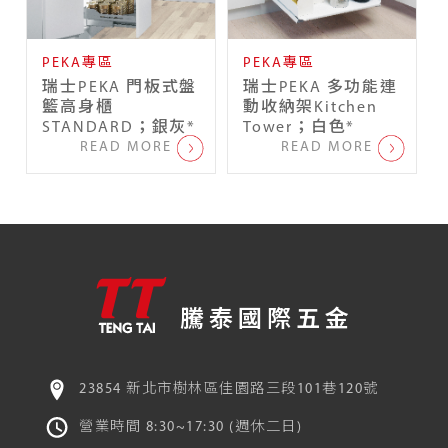
PEKA專區
PEKA專區
瑞士PEKA 門板式盤
瑞士PEKA 多功能連
籃高身櫃
動收納架Kitchen
STANDARD；銀灰*
Tower；白色*
READ MORE
READ MORE
騰泰國際五金
23854 新北市樹林區佳園路三段101巷120號
營業時間 8:30~17:30 (週休二日)