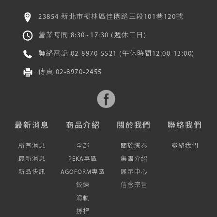
23854 新北市樹林區佳園路三段101巷120號
營業時間 8:30~17:30 (週休二日)
聯絡電話
02-8970-5521
(午休時間12:00-13:00)
傳真
02-8970-2455
最新消息
商品介紹
關於我們
聯絡我們
所有消息
全部
關於騰泰
聯絡我們
最新消息
PEKA專區
集團介紹
新品快訊
AGOFORM專區
展示中心
鉸鍊
信念宗旨
滑軌
撐桿