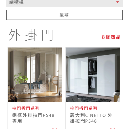
搜尋
外掛門
8
樣商品
拉門折門系列
拉門折門系列
鋁框外掛拉門PS48
義大利CINETTO 外
專用
掛拉門PS48