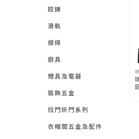
鉸鍊
滑軌
撐桿
廚具
燈具及電器
瑞
鋁
裝飾五金
拉門折門系列
衣帽間五金及配件