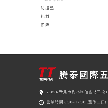
圖書館拉梯
防撞墊
耗材
傢飾
騰泰國際
23854 新北市樹林區佳園路三段1
營業時間 8:30~17:30 (週休二日)