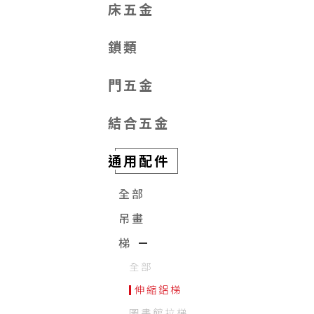
床五金
鎖類
門五金
結合五金
通用配件
全部
吊畫
梯
全部
伸縮鋁梯