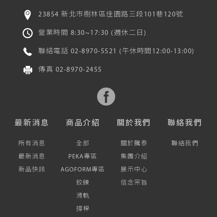
23854 新北市樹林區佳園路三段101巷120號
營業時間 8:30~17:30 (週休二日)
聯絡電話
02-8970-5521
(午休時間12:00-13:00)
傳真
02-8970-2455
最新消息
商品介紹
關於我們
聯絡我們
所有消息
全部
關於騰泰
聯絡我們
最新消息
PEKA專區
集團介紹
新品快訊
AGOFORM專區
展示中心
鉸鍊
信念宗旨
滑軌
撐桿