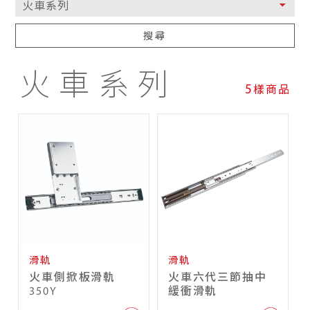
搜尋
火車系列
5
樣商品
滑軌
滑軌
火車側掀板滑軌
火車六代三節抽中
350Y
緩衝滑軌