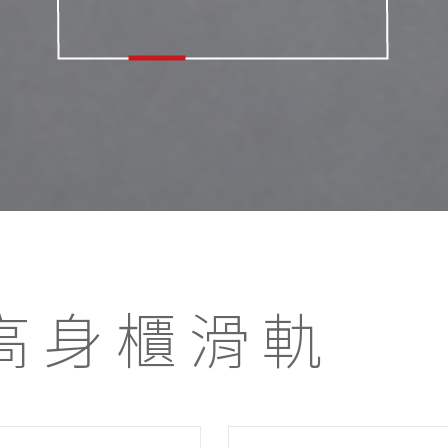
高身櫃滑軌