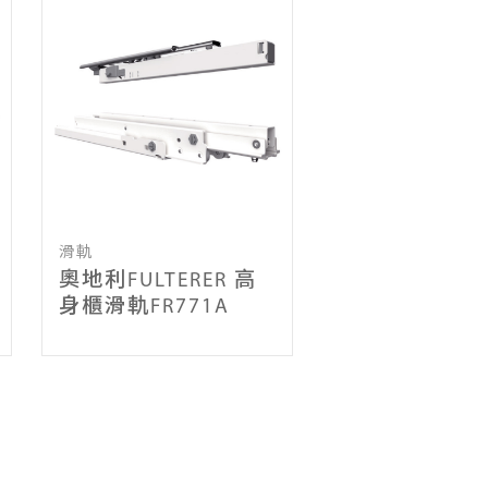
滑軌
奧地利FULTERER 高
身櫃滑軌FR771A