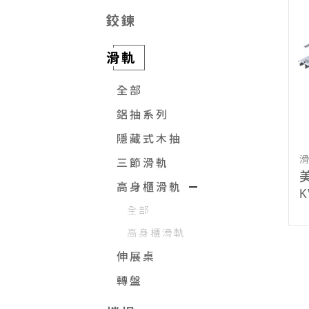
鉸鍊
滑軌
全部
鋁抽系列
隱藏式木抽
三節滑軌
高身櫃滑軌
K
全部
高身櫃滑軌
伸展桌
轉盤