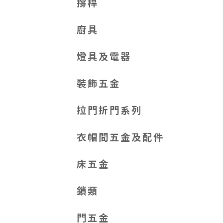
撐桿
廚具
燈具及電器
裝飾五金
拉門折門系列
衣帽間五金及配件
床五金
鎖類
門五金